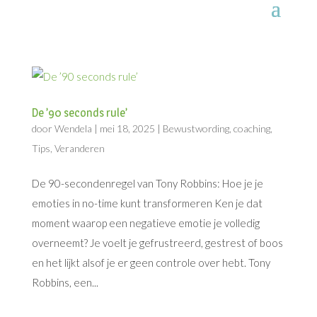
De ’90 seconds rule’
door
Wendela
|
mei 18, 2025
|
Bewustwording
,
coaching
,
Tips
,
Veranderen
De 90-secondenregel van Tony Robbins: Hoe je je
emoties in no-time kunt transformeren Ken je dat
moment waarop een negatieve emotie je volledig
overneemt? Je voelt je gefrustreerd, gestrest of boos
en het lijkt alsof je er geen controle over hebt. Tony
Robbins, een...