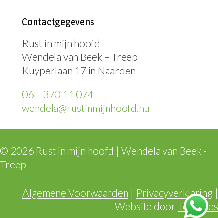
Contactgegevens
Rust in mijn hoofd
Wendela van Beek – Treep
Kuyperlaan 17 in Naarden
06 – 370 11 074
wendela@rustinmijnhoofd.nu
© 2026 Rust in mijn hoofd | Wendela van Beek -
Treep
Algemene Voorwaarden
|
Privacyverklaring
|
Website door
TechNies