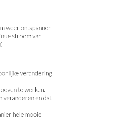
 om weer ontspannen
tinue stroom van
’.
oonlijke verandering
 hoeven te werken.
en veranderen en dat
anier hele mooie