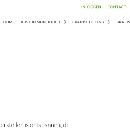
INLOGGEN
CONTACT
HOME
RUST IN MIJN HOOFD
BRAINSPOTTING
GRATI
ings Oefening
herstellen is ontspanning de