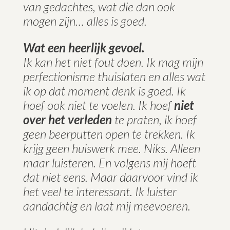
van gedachtes, wat die dan ook
mogen zijn… alles is goed.
Wat een heerlijk gevoel.
Ik kan het niet fout doen. Ik mag mijn
perfectionisme thuislaten en alles wat
ik op dat moment denk is goed. Ik
hoef ook niet te voelen. Ik hoef
niet
over het verleden
te praten, ik hoef
geen beerputten open te trekken. Ik
krijg geen huiswerk mee. Niks. Alleen
maar luisteren. En volgens mij hoeft
dat niet eens. Maar daarvoor vind ik
het veel te interessant. Ik luister
aandachtig en laat mij meevoeren.