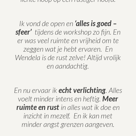
Ik vond de open en
‘alles is goed –
sfeer’
tijdens de workshop zo fijn. En
er was veel ruimte en vrijheid om te
zeggen wat je hebt ervaren. En
Wendela is de rust zelve! Altijd vrolijk
en aandachtig.
En nu ervaar ik
echt verlichting
. Alles
voelt minder intens en heftig.
Meer
ruimte en rust
in alles wat ik doe en
inzicht in mezelf. En ik kan met
minder angst grenzen aangeven.