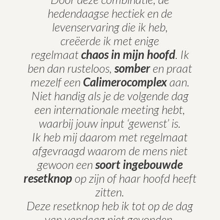
hedendaagse hectiek en de
levenservaring die ik heb,
creëerde ik met enige
regelmaat
chaos in mijn hoofd
. Ik
ben dan rusteloos,
somber
en praat
mezelf een
Calimerocomplex
aan.
Niet handig als je de volgende dag
een internationale meeting hebt,
waarbij jouw input ‘gewenst’ is.
Ik heb mij daarom met regelmaat
afgevraagd waarom de mens niet
gewoon een
soort ingebouwde
resetknop
op zijn of haar hoofd heeft
zitten.
Deze resetknop heb ik tot op de dag
van vandaag niet gevonden,