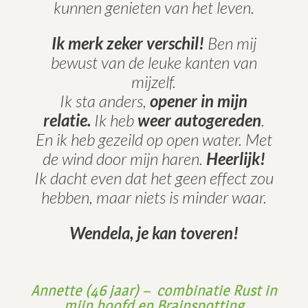
kunnen genieten van het leven.
Ik merk zeker verschil!
Ben mij
bewust van de leuke kanten van
mijzelf.
Ik sta anders,
opener in mijn
relatie.
Ik heb
weer autogereden
.
En ik heb gezeild op open water. Met
de wind door mijn haren.
Heerlijk!
Ik dacht even dat het geen effect zou
hebben, maar niets is minder waar.
Wendela, je kan toveren!
Annette (46 jaar) – combinatie Rust in
mijn hoofd en Brainspotting