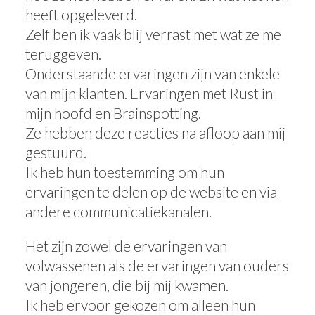
heeft opgeleverd.
Zelf ben ik vaak blij verrast met wat ze me
teruggeven.
Onderstaande ervaringen zijn van enkele
van mijn klanten. Ervaringen met Rust in
mijn hoofd en Brainspotting.
Ze hebben deze reacties na afloop aan mij
gestuurd.
Ik heb hun toestemming om hun
ervaringen te delen op de website en via
andere communicatiekanalen.
Het zijn zowel de ervaringen van
volwassenen als de ervaringen van ouders
van jongeren, die bij mij kwamen.
Ik heb ervoor gekozen om alleen hun