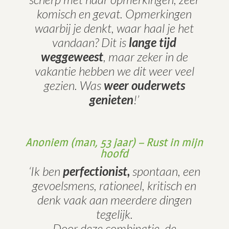
komisch en gevat. Opmerkingen
waarbij je denkt, waar haal je het
vandaan? Dit is
lange tijd
weggeweest
, maar zeker in de
vakantie hebben we dit weer veel
gezien. Was
weer ouderwets
genieten
!’
Anoniem (man, 53 jaar) – Rust in mijn
hoofd
‘Ik ben
perfectionist,
spontaan, een
gevoelsmens, rationeel, kritisch en
denk vaak aan meerdere dingen
tegelijk.
Door deze combinatie, de