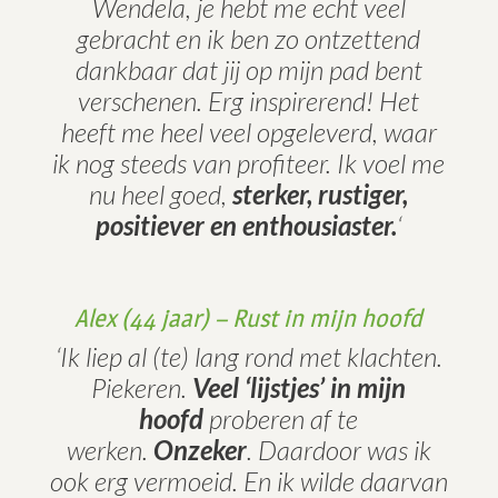
Wendela, je hebt me echt veel
gebracht en ik ben zo ontzettend
dankbaar dat jij op mijn pad bent
verschenen. Erg inspirerend! Het
heeft me heel veel opgeleverd, waar
ik nog steeds van profiteer.
Ik voel me
nu heel goed,
sterker, rustiger,
positiever en enthousiaster.
‘
Alex (44 jaar) – Rust in mijn hoofd
‘Ik liep al (te) lang rond met klachten.
Piekeren.
Veel ‘lijstjes’ in mijn
hoofd
proberen af te
werken.
Onzeker
. Daardoor was ik
ook erg vermoeid. En ik wilde daarvan