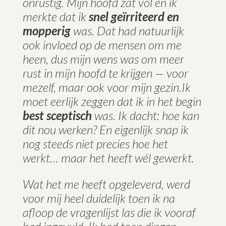
onrustig. Mijn hoofd zat vol en ik
merkte dat ik
snel geïrriteerd en
mopperig
was. Dat had natuurlijk
ook invloed op de mensen om me
heen, dus mijn wens was om meer
rust in mijn hoofd te krijgen — voor
mezelf, maar ook voor mijn gezin.
Ik
moet eerlijk zeggen dat ik in het begin
best sceptisch
was. Ik dacht: hoe kan
dit nou werken? En eigenlijk snap ik
nog steeds niet precies hoe het
werkt… maar het heeft wél gewerkt.
Wat het me heeft opgeleverd, werd
voor mij heel duidelijk toen ik na
afloop de vragenlijst las die ik vooraf