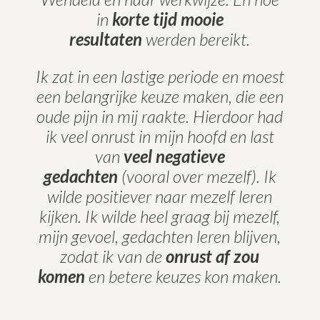
in
korte tijd mooie
resultaten
werden bereikt.
Ik zat in een lastige periode en moest
een belangrijke keuze maken, die een
oude pijn in mij raakte. Hierdoor had
ik veel onrust in mijn hoofd en last
van
veel negatieve
gedachten
(vooral over mezelf). Ik
wilde positiever naar mezelf leren
kijken. Ik wilde heel graag bij mezelf,
mijn gevoel, gedachten leren blijven,
zodat ik van de
onrust af zou
komen
en betere keuzes kon maken.