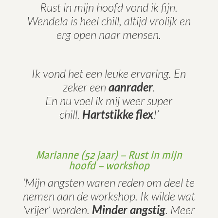
Rust in mijn hoofd vond ik fijn.
Wendela is heel chill, altijd vrolijk en
erg open naar mensen.
Ik vond het een leuke ervaring. En
zeker een
aanrader
.
En nu voel ik mij weer super
chill.
Hartstikke flex
!’
Marianne (52 jaar) –
Rust in mijn
hoofd – workshop
‘Mijn angsten waren reden om deel te
nemen aan de workshop. Ik wilde wat
‘vrijer’ worden.
Minder angstig
. Meer