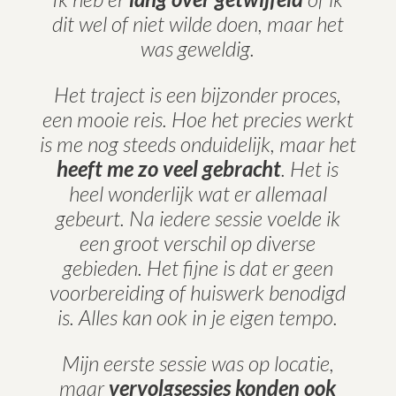
dit wel of niet wilde doen, maar het
was geweldig.
Het traject is een bijzonder proces,
een mooie reis. Hoe het precies werkt
is me nog steeds onduidelijk, maar het
heeft me zo veel gebracht
. Het is
heel wonderlijk wat er allemaal
gebeurt. Na iedere sessie voelde ik
een groot verschil op diverse
gebieden. Het fijne is dat er geen
voorbereiding of huiswerk benodigd
is. Alles kan ook in je eigen tempo.
Mijn eerste sessie was op locatie,
maar
vervolgsessies konden ook