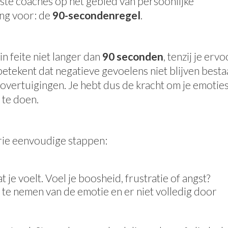
ste coaches op het gebied van persoonlijke
ing voor: de
90-secondenregel
.
n feite niet langer dan
90 seconden
, tenzij je erv
 betekent dat negatieve gevoelens niet blijven best
 overtuigingen. Je hebt dus de kracht om je emoties
 te doen.
rie eenvoudige stappen:
je voelt. Voel je boosheid, frustratie of angst?
 te nemen van de emotie en er niet volledig door