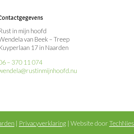
Contactgegevens
Rust in mijn hoofd
Wendela van Beek – Treep
Kuyperlaan 17 in Naarden
06 – 370 11 074
wendela@rustinmijnhoofd.nu
arden
|
Privacyverklaring
| Website door
TechNies