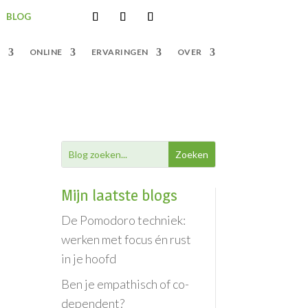
BLOG
S
ONLINE
ERVARINGEN
OVER
Mijn laatste blogs
De Pomodoro techniek:
werken met focus én rust
in je hoofd
Ben je empathisch of co-
dependent?