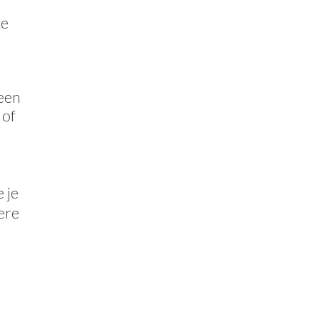
te
 een
 of
e je
ere