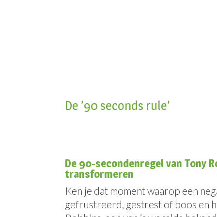
De ’90 seconds rule’
De 90-secondenregel van Tony Ro
transformeren
Ken je dat moment waarop een negat
gefrustreerd, gestrest of boos en he