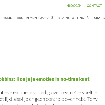
INLOGGEN
CONTACT
HOME
RUST IN MIJN HOOFD
BRAINSPOTTING
GRATI
bbins: Hoe je je emoties in no-time kunt
ieve emotie je volledig overneemt? Je voelt je
t lijkt alsof je er geen controle over hebt. Tony