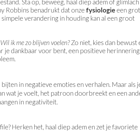
oestand. Sta op, beweeg, haal diep adem of glimlach
 Tony Robbins benadrukt dat onze
fysiologie
een gro
n simpele verandering in houding kan al een groot
 Wil ik me zo blijven voelen?
Zo niet, kies dan bewust
r je dankbaar voor bent, een positieve herinnering
bleem.
 bijten in negatieve emoties en verhalen. Maar als j
n wat je voelt, het patroon doorbreekt en een and
hangen in negativiteit.
file? Herken het, haal diep adem en zet je favoriete