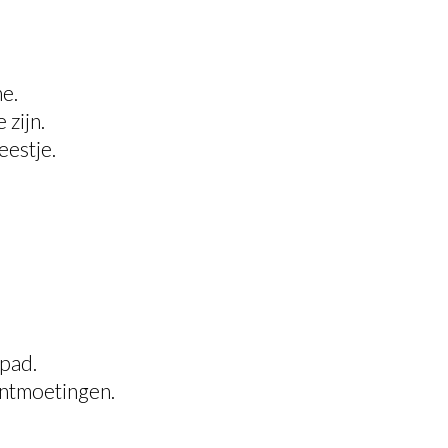
e.
 zijn.
eestje.
pad.
ontmoetingen.