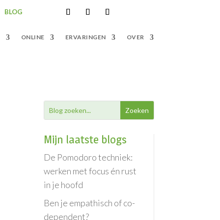
BLOG
S
ONLINE
ERVARINGEN
OVER
Mijn laatste blogs
De Pomodoro techniek:
werken met focus én rust
in je hoofd
Ben je empathisch of co-
dependent?