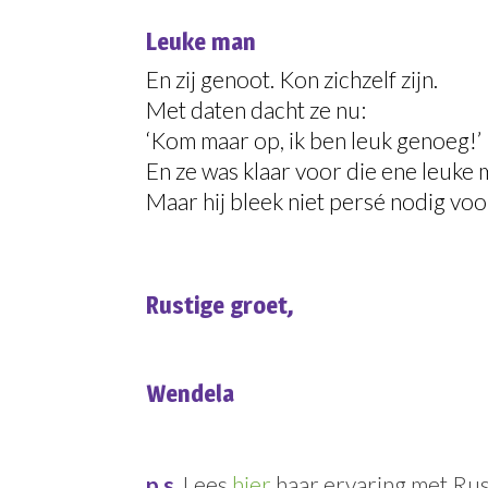
Leuke man
En zij genoot. Kon zichzelf zijn.
Met daten dacht ze nu:
‘Kom maar op, ik ben leuk genoeg!’
En ze was klaar voor die ene leuke 
Maar hij bleek niet persé nodig voor
Rustige groet,
Wendela
p.s.
Lees
hier
haar ervaring met Rust