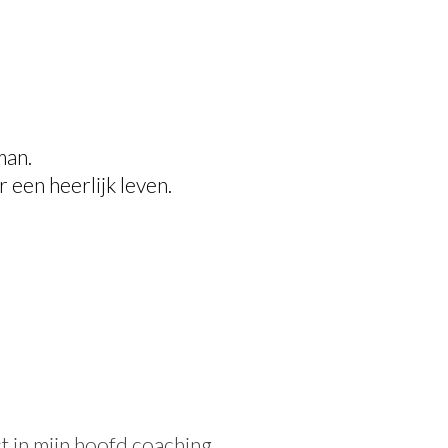
man.
 een heerlijk leven.
 in mijn hoofd coaching.