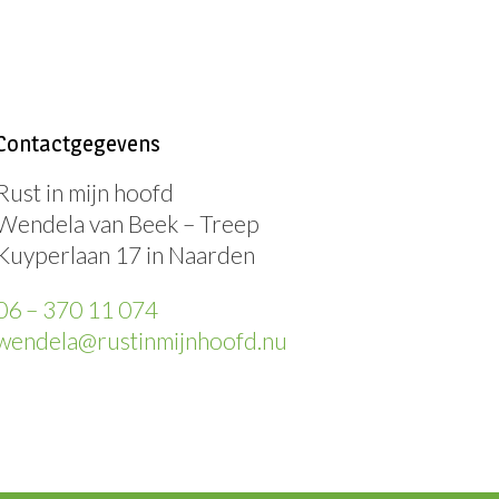
Contactgegevens
Rust in mijn hoofd
Wendela van Beek – Treep
Kuyperlaan 17 in Naarden
06 – 370 11 074
wendela@rustinmijnhoofd.nu